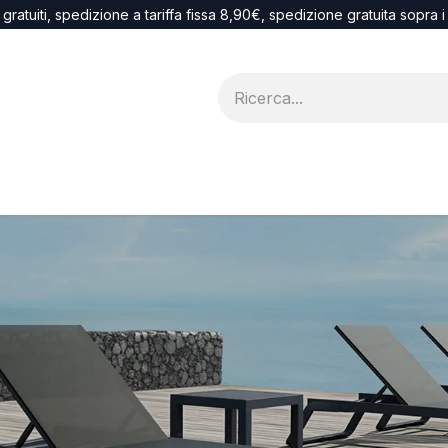
 gratuiti, spedizione a tariffa fissa 8,90€, spedizione gratuita sopra 
Blog
recesso