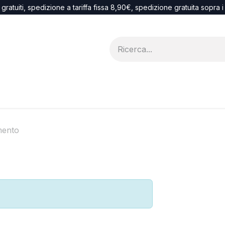
 gratuiti, spedizione a tariffa fissa 8,90€, spedizione gratuita sopra 
Blog
recesso
ento