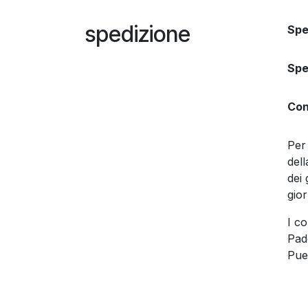
spedizione
Spe
Spe
Con
Per 
dell
dei 
gio
I c
Pad
Pue