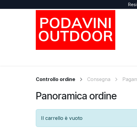
Passa al contenuto
Resi
Home
Negozio
Marche
Supporto
Controllo ordine
Consegna
Pagam
Panoramica ordine
Il carrello è vuoto