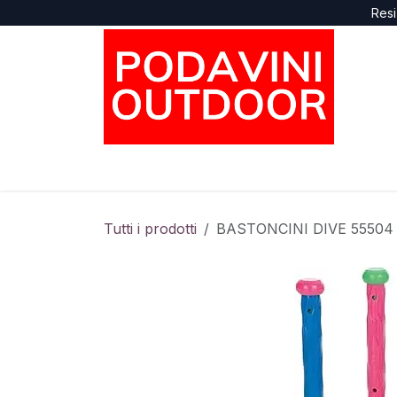
Passa al contenuto
Resi
Home
Negozio
Marche
Supporto
Tutti i prodotti
BASTONCINI DIVE 55504