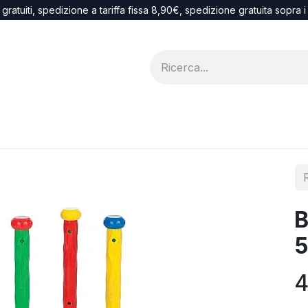
 gratuiti, spedizione a tariffa fissa 8,90€, spedizione gratuita sopra 
Blog
recesso
B
4