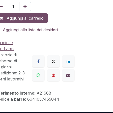
Aggiungi al carrello
Aggiungi alla lista dei desideri
rmini e
ndizioni
ranzia di
mborso di
 giorni
edizione: 2-3
orni lavorativi
ferimento interno:
A21688
dice a barre:
6941057455044