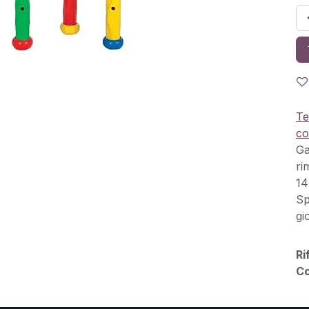
Te
co
Ga
ri
14
Sp
gi
Ri
Co