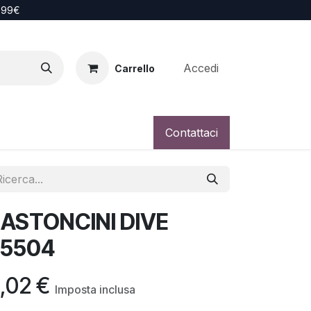
i 99€
Accedi
Carrello
Contattaci
ASTONCINI DIVE
55504
,02
€
Imposta inclusa