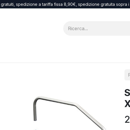
 gratuiti, spedizione a tariffa fissa 8,90€, spedizione gratuita sopra 
Blog
recesso
S
2