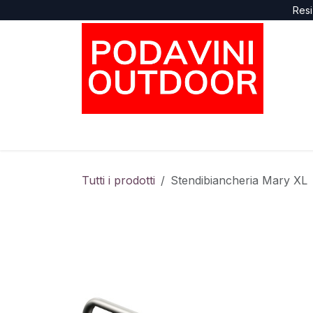
Passa al contenuto
Resi
Home
Negozio
Marche
Supporto
Tutti i prodotti
Stendibiancheria Mary XL