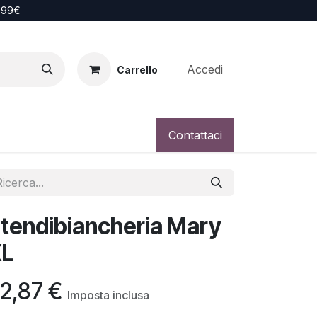
i 99€
Accedi
Carrello
Contattaci
tendibiancheria Mary
XL
2,87
€
Imposta inclusa