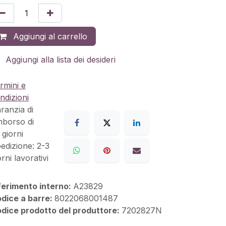
Aggiungi al carrello
Aggiungi alla lista dei desideri
rmini e
ndizioni
ranzia di
mborso di
 giorni
edizione: 2-3
orni lavorativi
ferimento interno:
A23829
dice a barre:
8022068001487
dice prodotto del produttore:
7202827N