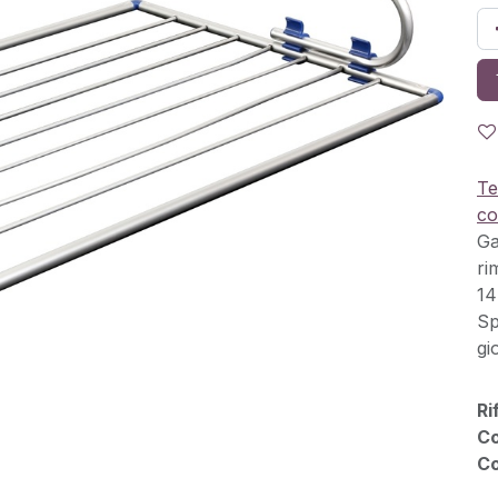
Te
co
Ga
ri
14
Sp
gi
Ri
Co
Co