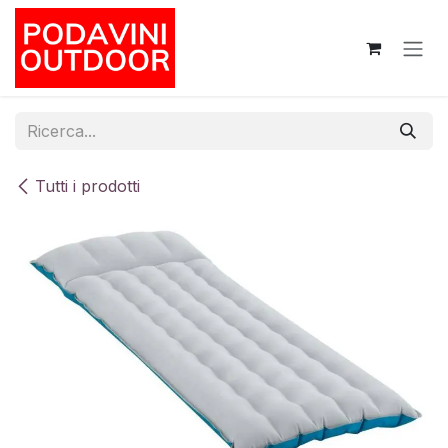
Passa al contenuto
Tutti i prodotti