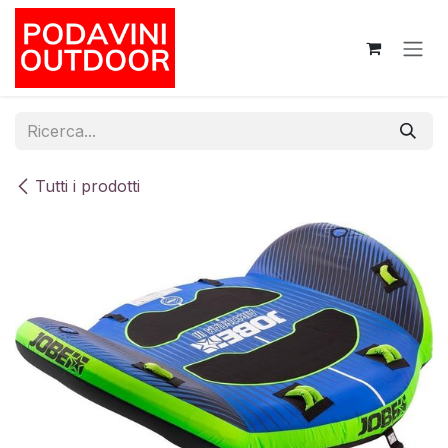
Passa al contenuto
Tutti i prodotti