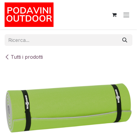
Passa al contenuto
Tutti i prodotti