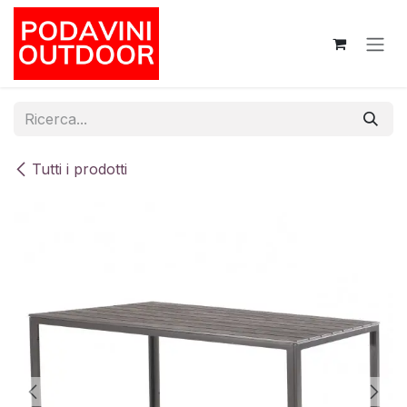
Passa al contenuto
Tutti i prodotti