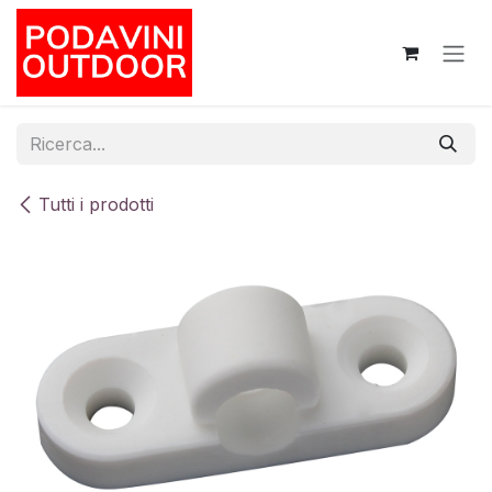
Passa al contenuto
Tutti i prodotti