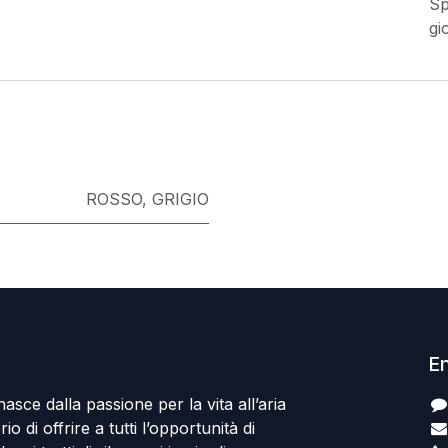
Sp
gi
ROSSO
,
GRIGIO
En
sce dalla passione per la vita all’aria
io di offrire a tutti l’opportunità di