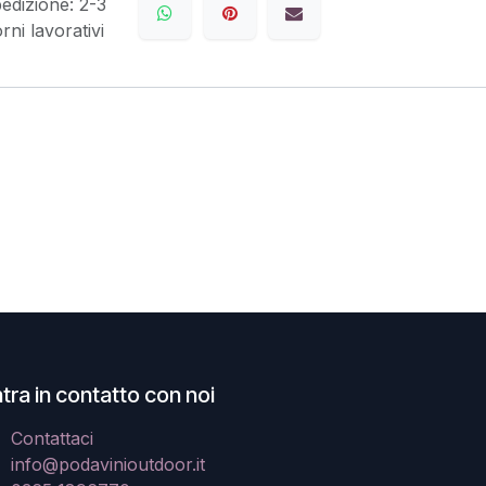
edizione: 2-3
orni lavorativi
tra in contatto con noi
Contattaci
info@podavinioutdoor.it