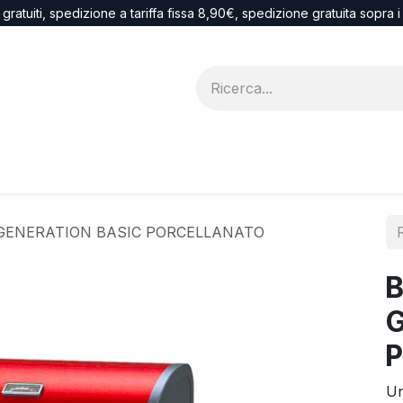
 gratuiti, spedizione a tariffa fissa 8,90€, spedizione gratuita sopra 
Blog
recesso
 GENERATION BASIC PORCELLANATO
B
G
Un