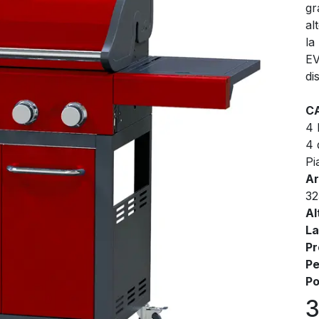
gr
al
la
EV
di
C
4 
4 
Pi
Ar
32
Al
La
Pr
Pe
Po
3