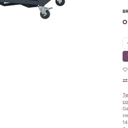
BR
Te
co
Ga
ri
14