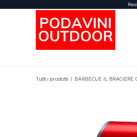
Passa al contenuto
Resi
Home
Negozio
Marche
Supporto
Tutti i prodotti
BARBECUE IL BRACIERE