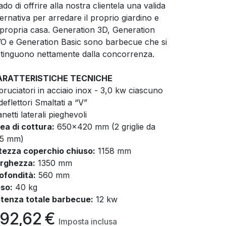
ado di offrire alla nostra clientela una valida
ternativa per arredare il proprio giardino e
 propria casa. Generation 3D, Generation
O e Generation Basic sono barbecue che si
stinguono nettamente dalla concorrenza.
ARATTERISTICHE TECNICHE
bruciatori in acciaio inox - 3,0 kw ciascuno
deflettori Smaltati a “V”
anetti laterali pieghevoli
ea di cottura:
650x420 mm (2 griglie da
5 mm)
tezza coperchio chiuso:
1158 mm
rghezza:
1350 mm
ofondità:
560 mm
so:
40 kg
tenza totale barbecue:
12 kw
92,62
€
Imposta inclusa