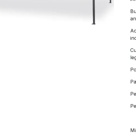
Bu
an
Ac
in
Cu
le
Po
Pa
Pe
Pe
Mi