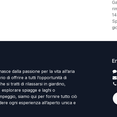
Ga
ri
14
Sp
gi
En
sce dalla passione per la vita all’aria
io di offrire a tutti l’opportunità di
e si tratti di rilassarsi in giardino,
a, esplorare spiagge e laghi o
mpeggio, siamo qui per fornire tutto ciò
ere ogni esperienza all’aperto unica e