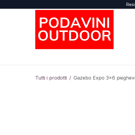
Passa al contenuto
Resi
Home
Negozio
Marche
Supporto
Tutti i prodotti
Gazebo Expo 3x6 pieghevo