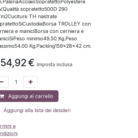
.PaleriaAcciaioSopratettoPolyestere
V.Qualità sopratetto500D 290
/m2Cuciture TH nastrate
pratettoSiCustodiaBorsa TROLLEY con
rniera e maniciBorsa con cerniera e
niciSiPeso minimo49.50 Kg.Peso
ssimo54.00 Kg.Packing159x28x42 cm.
54,92
€
Imposta inclusa
Aggiungi al carrello
Aggiungi alla lista dei desideri
rmini e
ndizioni