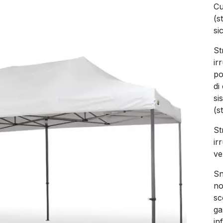
Cu
(s
si
St
ir
po
di
si
(s
St
ir
ve
Sn
no
sc
ga
in