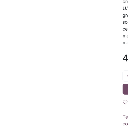
cm
U.
gr
so
ce
ma
ma
4
Te
co