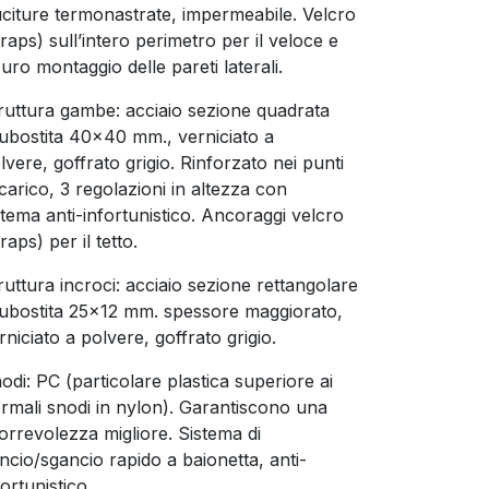
citure termonastrate, impermeabile. Velcro
traps) sull’intero perimetro per il veloce e
curo montaggio delle pareti laterali.
ruttura gambe: acciaio sezione quadrata
rubostita 40x40 mm., verniciato a
lvere, goffrato grigio. Rinforzato nei punti
 carico, 3 regolazioni in altezza con
stema anti-infortunistico. Ancoraggi velcro
traps) per il tetto.
ruttura incroci: acciaio sezione rettangolare
rubostita 25x12 mm. spessore maggiorato,
rniciato a polvere, goffrato grigio.
odi: PC (particolare plastica superiore ai
rmali snodi in nylon). Garantiscono una
orrevolezza migliore. Sistema di
ncio/sgancio rapido a baionetta, anti-
fortunistico.