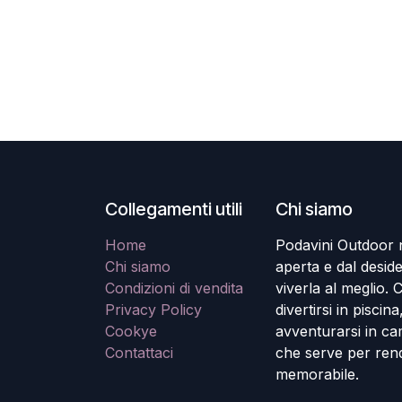
Collegamenti utili
Chi siamo
Home
Podavini Outdoor na
Chi siamo
aperta e dal desider
Condizioni di vendita
viverla al meglio. Ch
Privacy Policy
divertirsi in piscin
Cookye
avventurarsi in ca
Contattaci
che serve per rend
memorabile.