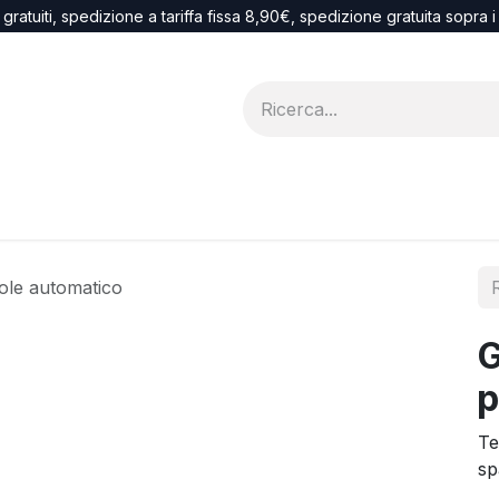
 gratuiti, spedizione a tariffa fissa 8,90€, spedizione gratuita sopra 
Blog
recesso
le automatico
G
p
Te
sp