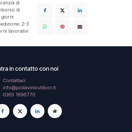
ranzia di
mborso di
 giorni
edizione: 2-3
orni lavorativi
tra in contatto con noi
Contattaci
info@podavinioutdoor.it
0365 1896770