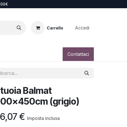
i 99€
Accedi
Carrello
Contattaci
tuoia Balmat
00x450cm (grigio)
6,07
€
Imposta inclusa