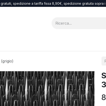
 gratuiti, spedizione a tariffa fissa 8,90€, spedizione gratuita sopra 
Blog
recesso
grigio)
S
3
8