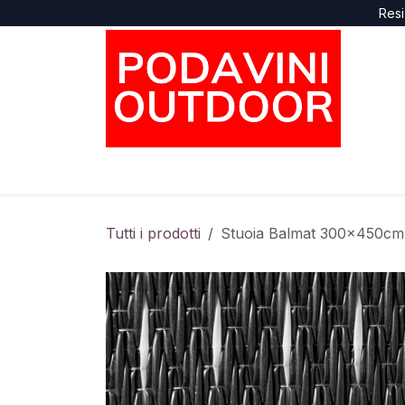
Passa al contenuto
Resi
Home
Negozio
Marche
Supporto
Tutti i prodotti
Stuoia Balmat 300x450cm (