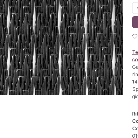
Te
co
Ga
ri
14
Sp
gi
Ri
Co
Co
01