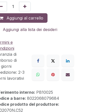
Aggiungi al carrello
Aggiungi alla lista dei desideri
rmini e
ndizioni
ranzia di
mborso di
 giorni
edizione: 2-3
orni lavorativi
ferimento interno:
PB10025
dice a barre:
8022068079684
dice prodotto del produttore:
02070N.C52