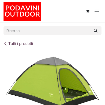
Passa al contenuto
Tutti i prodotti