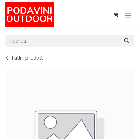
Passa al contenuto
Tutti i prodotti