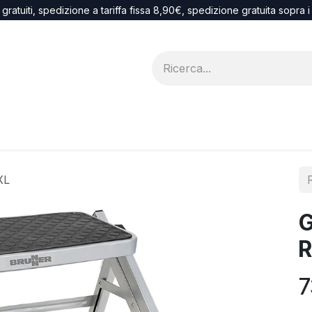
 gratuiti, spedizione a tariffa fissa 8,90€, spedizione gratuita sopra 
Blog
recesso
XL
G
R
7