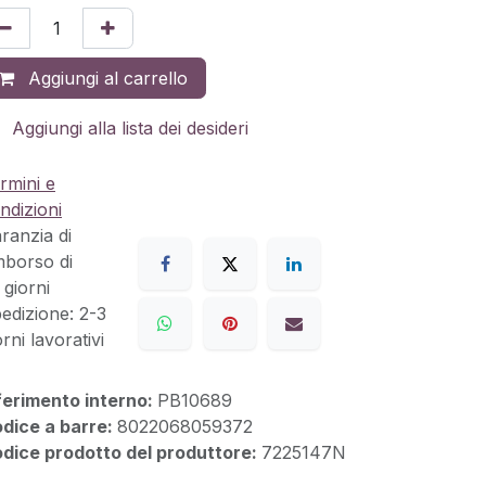
Aggiungi al carrello
Aggiungi alla lista dei desideri
rmini e
ndizioni
ranzia di
mborso di
 giorni
edizione: 2-3
orni lavorativi
ferimento interno:
PB10689
dice a barre:
8022068059372
dice prodotto del produttore:
7225147N