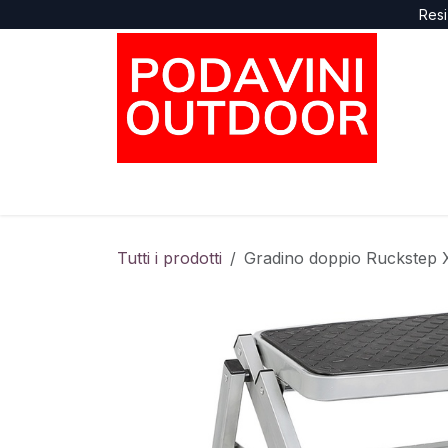
Passa al contenuto
Resi
Home
Negozio
Marche
Supporto
Tutti i prodotti
Gradino doppio Ruckstep 