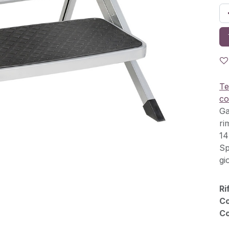
Te
co
Ga
ri
14
Sp
gi
Ri
Co
Co