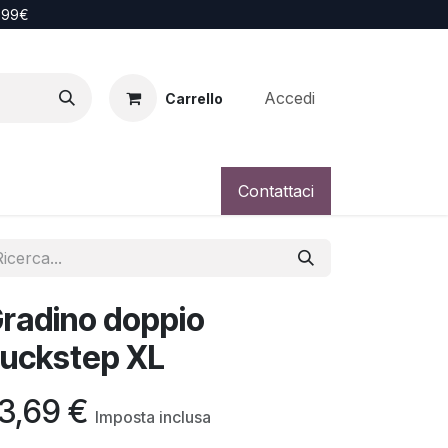
i 99€
Accedi
Carrello
Contattaci
radino doppio
uckstep XL
3,69
€
Imposta inclusa