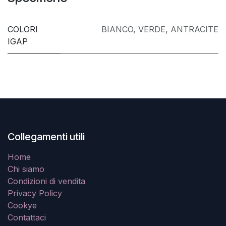
COLORI
BIANCO
,
VERDE
,
ANTRACITE
IGAP
Collegamenti utili
Home
Chi siamo
Condizioni di vendita
Privacy Policy
Cookye
Contattaci