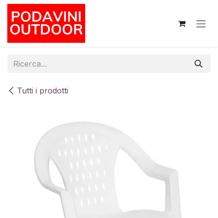
Passa al contenuto
Tutti i prodotti