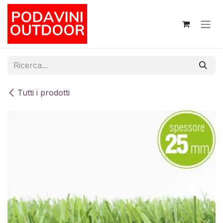
Passa al contenuto
Tutti i prodotti