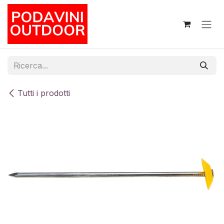
Passa al contenuto
Tutti i prodotti