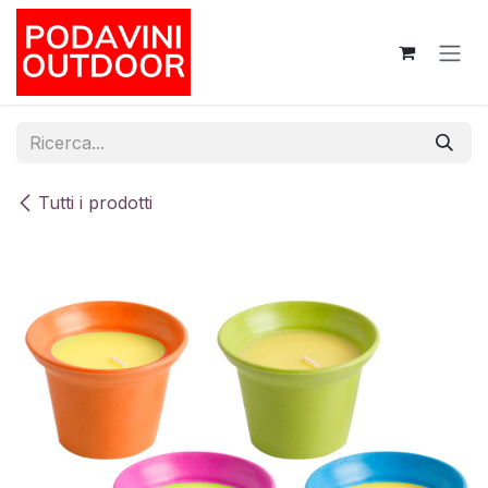
Passa al contenuto
Tutti i prodotti