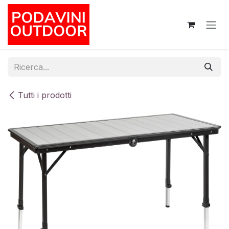
Passa al contenuto
Tutti i prodotti