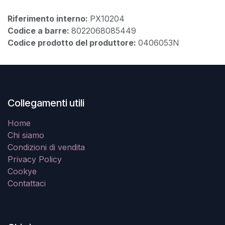
Riferimento interno:
PX10204
Codice a barre:
8022068085449
Codice prodotto del produttore:
0406053N
Collegamenti utili
Home
Chi siamo
Condizioni di vendita
Privacy Policy
Cookye
Contattaci