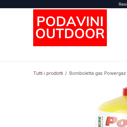
Passa al contenuto
Resi
Home
Negozio
Marche
Supporto
Tutti i prodotti
Bomboletta gas Powergaz