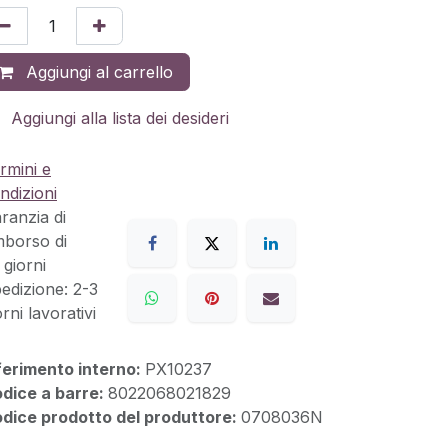
Aggiungi al carrello
Aggiungi alla lista dei desideri
rmini e
ndizioni
ranzia di
mborso di
 giorni
edizione: 2-3
orni lavorativi
ferimento interno:
PX10237
dice a barre:
8022068021829
dice prodotto del produttore:
0708036N