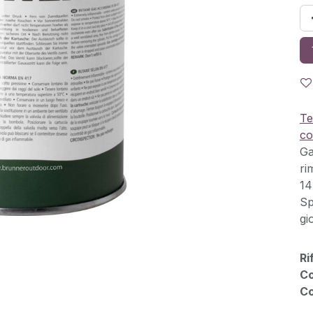
Te
co
Ga
ri
14
Sp
gi
Ri
Co
Co