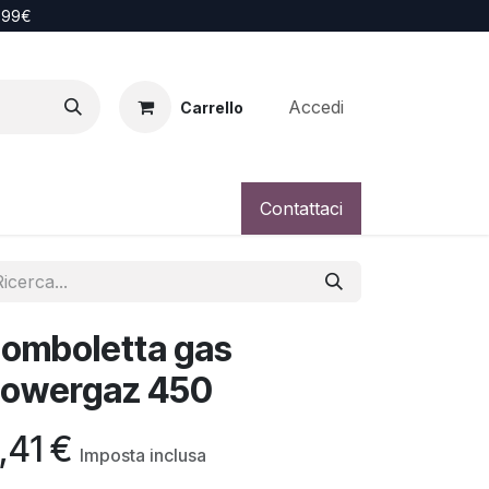
i 99€
Accedi
Carrello
Contattaci
omboletta gas
owergaz 450
,41
€
Imposta inclusa