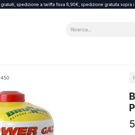
 gratuiti, spedizione a tariffa fissa 8,90€, spedizione gratuita sopra 
Blog
recesso
 450
B
P
5