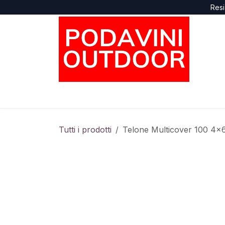
Passa al contenuto
Resi
Home
Negozio
Marche
Supporto
Tutti i prodotti
Telone Multicover 100 4x6