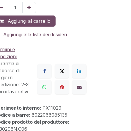
Aggiungi al carrello
Aggiungi alla lista dei desideri
rmini e
ndizioni
ranzia di
mborso di
 giorni
edizione: 2-3
orni lavorativi
ferimento interno:
PX11029
dice a barre:
8022068085135
dice prodotto del produttore:
30296N.C06