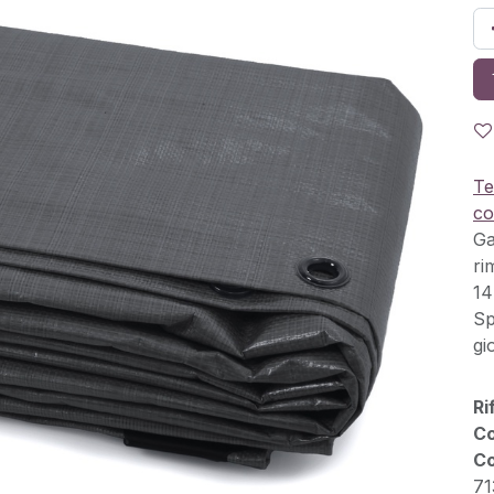
Te
co
Ga
ri
14
Sp
gi
Ri
Co
Co
71