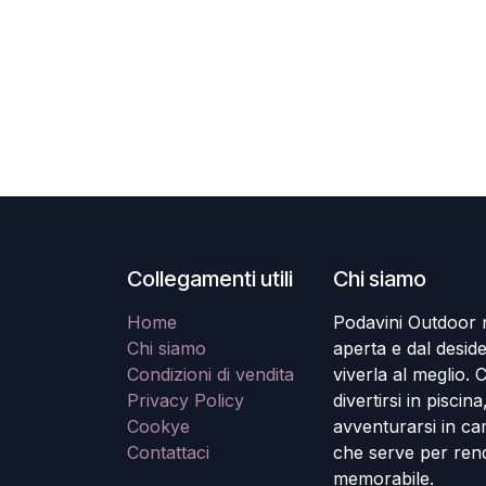
Collegamenti utili
Chi siamo
Home
Podavini Outdoor na
Chi siamo
aperta e dal desider
Condizioni di vendita
viverla al meglio. Ch
Privacy Policy
divertirsi in piscin
Cookye
avventurarsi in ca
Contattaci
che serve per rend
memorabile.