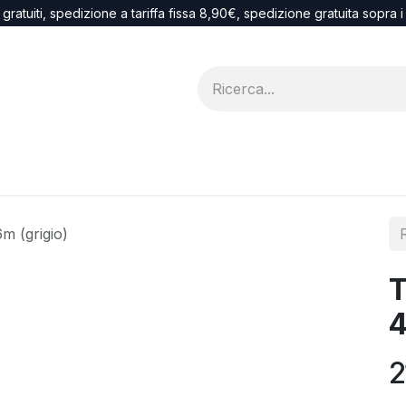
 gratuiti, spedizione a tariffa fissa 8,90€, spedizione gratuita sopra 
Blog
recesso
m (grigio)
T
4
2