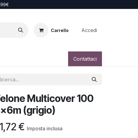
i 99€
Accedi
Carrello
Contattaci
elone Multicover 100
x6m (grigio)
1,72
€
Imposta inclusa