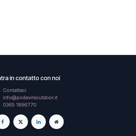
tra in contatto con noi
Contattaci
info@podavinioutdoor.it
0365 1896770