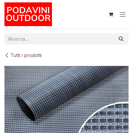
Passa al contenuto
Tutti i prodotti