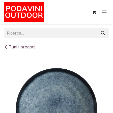
Passa al contenuto
Tutti i prodotti