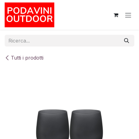
Passa al contenuto
Tutti i prodotti