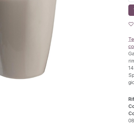
Te
co
Ga
ri
14
Sp
gi
Ri
Co
Co
08