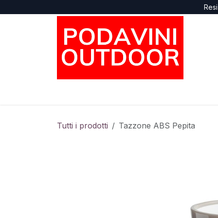
Passa al contenuto
Resi
Home
Negozio
Marche
Supporto
Tutti i prodotti
Tazzone ABS Pepita