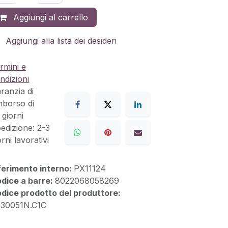
Aggiungi al carrello
Aggiungi alla lista dei desideri
rmini e
ndizioni
ranzia di
mborso di
 giorni
edizione: 2-3
orni lavorativi
ferimento interno:
PX11124
dice a barre:
8022068058269
dice prodotto del produttore:
30051N.C1C