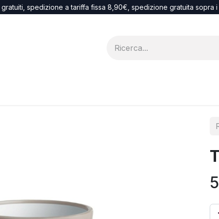
 gratuiti, spedizione a tariffa fissa 8,90€, spedizione gratuita sopra 
Blog
recesso
T
5