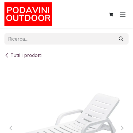
Passa al contenuto
Tutti i prodotti