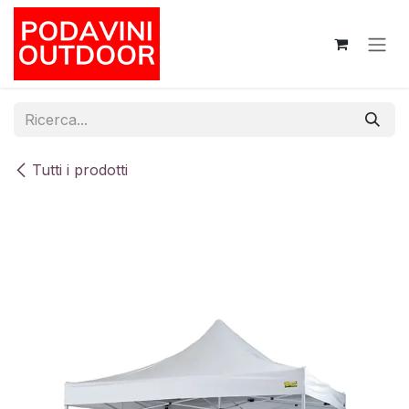
Passa al contenuto
Tutti i prodotti