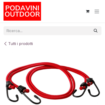
Passa al contenuto
Tutti i prodotti