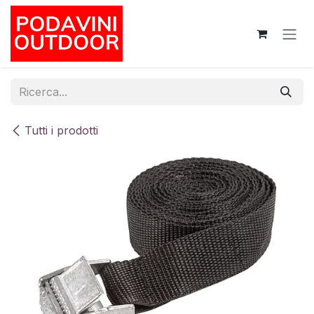
Passa al contenuto
Tutti i prodotti