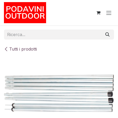
Passa al contenuto
Tutti i prodotti