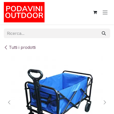
Passa al contenuto
Tutti i prodotti