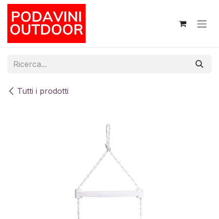
Passa al contenuto
Tutti i prodotti