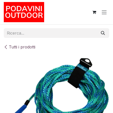
Passa al contenuto
Tutti i prodotti