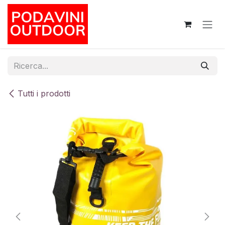
Passa al contenuto
Tutti i prodotti