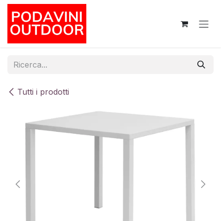
Passa al contenuto
Tutti i prodotti