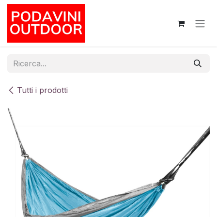
Passa al contenuto
Tutti i prodotti