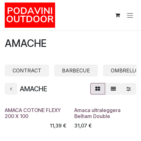
Passa al contenuto
AMACHE
CONTRACT
BARBECUE
OMBRELLON
AMACHE
AMACA COTONE FLEXY
Amaca ultraleggera
200 X 100
Belham Double
11,39
€
31,07
€