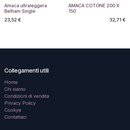
Amaca ultraleggera
AMACA COTONE 200 X
Belham Single
150
23,52
€
32,71
€
Collegamenti utili
Home
Chi siamo
Condizioni di vendita
Privacy Policy
Cookye
Contattaci