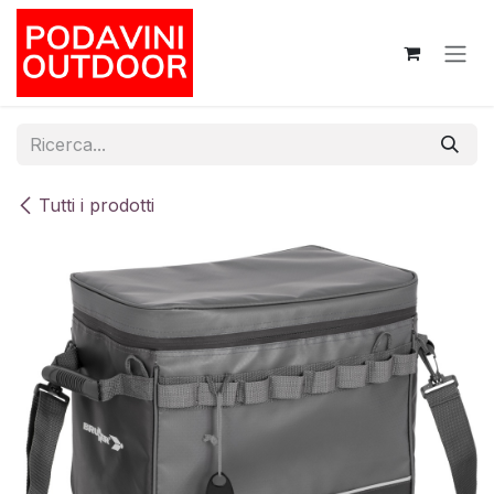
Passa al contenuto
Tutti i prodotti