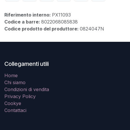
Riferimento interno:
PX11093
Codice a barre:
8022068085838
Codice prodotto del produttore:
0824047N
Collegamenti utili
Home
Chi siamo
Condizioni di vendita
Privacy Policy
Cookye
Contattaci