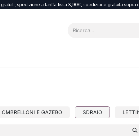
 gratuiti, spedizione a tariffa fissa 8,90€, spedizione gratuita sopra 
Blog
recesso
OMBRELLONI E GAZEBO
SDRAIO
LETTI