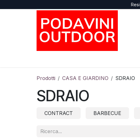
Passa al contenuto
Resi
Home
Negozio
Marche
Supporto
Prodotti
CASA E GIARDINO
SDRAIO
SDRAIO
CONTRACT
BARBECUE