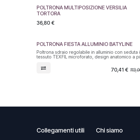
POLTRONA MULTIPOSIZIONE VERSILIA
TORTORA
36,80
€
POLTRONA FIESTA ALLUMINIO BATYLINE
MADE IN ITALY
Poltrona sdraio regolabile in alluminio con seduta 
tessuto TEXFIL microforato, design anatomico a p
posizioni. Ideale per giardino, terrazza e bordo
piscina, uso domestico.
70,41
€
113,0
Collegamenti utili
Chi siamo