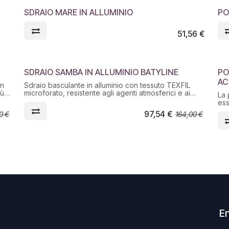
SDRAIO MARE IN ALLUMINIO
PO
51,56
€
SDRAIO SAMBA IN ALLUMINIO BATYLINE
PO
MADE IN ITALY
M
AC
in
Sdraio basculante in alluminio con tessuto TEXFIL
iù
microforato, resistente agli agenti atmosferici e ai
La 
raggi UV. Seduta traspirante e movimento basculante
ess
a inclinazione naturale per massimo comfort. Ideale
gia
97,54
€
0
€
164,00
€
per giardino, terrazza, veranda, bordo piscina e
ess
campeggio. Certificata CATAS per uso domestico.
Il 
ver
gar
La 
di 
con
un’
rag
Pes
En