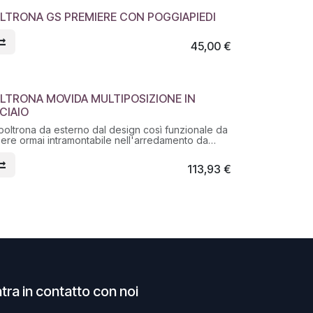
LTRONA GS PREMIERE CON POGGIAPIEDI
45,00
€
LTRONA MOVIDA MULTIPOSIZIONE IN
ADE IN ITALY
CIAIO
poltrona da esterno dal design così funzionale da
ere ormai intramontabile nell'arredamento da
rdino: permettere il relax in più posizioni ed
ere facilmente richiudibile
113,93
€
telaio realizzato in lega di acciaio ad alta resistenza
niciato a polveri termoindurenti che ne
antiscono un’ottima protezione.
seduta, in tessuto italiano Texfil microforato (rete
filo in pvc con anima di nylon ad alta tenacità),
iuga un ottimo comfort tattile ad
elevata resistenza agli agenti atmosferici ed ai
gi UV.
o massimo consentito sulla seduta: 110Kg
tra in contatto con noi